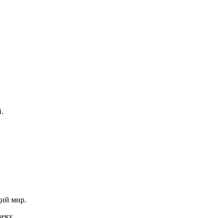
.
ий мир.
еку.