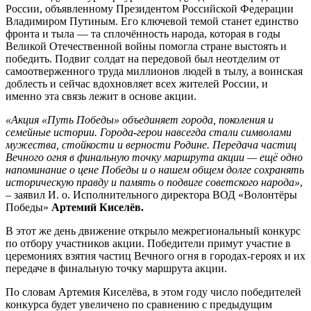
России, объявленному Президентом Российской Федерации
Владимиром Путиным. Его ключевой темой станет единство
фронта и тыла — та сплочённость народа, которая в годы
Великой Отечественной войны помогла стране выстоять и
победить. Подвиг солдат на передовой был неотделим от
самоотверженного труда миллионов людей в тылу, а воинская
доблесть и сейчас вдохновляет всех жителей России, и
именно эта связь лежит в основе акции.
«Акция «Путь Победы» объединяет города, поколения и
семейные истории. Города-герои навсегда стали символами
мужества, стойкости и верности Родине. Передача частиц
Вечного огня в финальную точку маршрута акции — ещё одно
напоминание о цене Победы и о нашем общем долге сохранять
историческую правду и память о подвиге советского народа»
,
– заявил И. о. Исполнительного директора ВОД «Волонтёры
Победы»
Артемий Киселёв.
В этот же день движение открыло межрегиональный конкурс
по отбору участников акции. Победители примут участие в
церемониях взятия частиц Вечного огня в городах-героях и их
передаче в финальную точку маршрута акции.
По словам Артемия Киселёва, в этом году число победителей
конкурса будет увеличено по сравнению с предыдущим