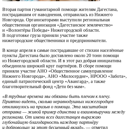
Вторая партия гуманитарной помощи жителям Дагестана,
пострадавшим от наводнения, отправилась из Нижнего
Новгорода. Организаторами выступили региональная
общественная организация «Дагестанское землячество»
и «Волонтёры Победы» Нижегородской области.
В подготовке груза приняли участие также
нижегородские общественники и предприниматели.
В конце апреля в самые пострадавшие от стихии населённые
пункты Дагестана было доставлено около 20 тонн помощи
из Нижегородской области. И в этот раз добрая инициатива
объединила широкий круг партнёров. В сборе помощи
приняли участие АНО «Общественное самоуправление
Нижнего Новгорода», АНО «Милосердие», НРООО «Забота»,
единый патриотический центр «Авангард», а также
благотворительный фонд «Дети без мам».
«В трудные времена мы обязаны быть плечом к плечу.
Приятно видеть, сколько неравнодушных нижегородцев
откликнулось на призыв о помощи. Эта масштабная
отправка — живой пример единства и взаимовыручки между
регионами. От имени всех дагестанцев выражаю
глубочайшую благодарность каждому партнёру
и добровольцу за этот бесценный вклад»
, — отметил