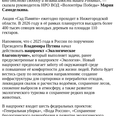
кто отстоял свободу и независимость нашей Родины»
, —
сказала руководитель НРО ВОД «Волонтёры Победы»
Мария
Самоделкина.
Акция «Сад Памяти» ежегодно проходит в Нижегородской
области. В 2026 году в её рамках планируется высадить более
400 тысяч сеянцев молодых деревьев на площади 110
гектаров.
Напомним, что с 2025 года в России по поручению
Президента
Владимира Путина
начал
действовать
нацпроект «Экологическое
благополучие»,
который выполняет задачи, ранее
предусмотренные в нацпроекте «Экология». Новый
нацпроект предполагает заботу об окружающей среде
и повышение её комфортности для жизни людей. Работа будет
вестись сразу по нескольким направлениям: создание
инфраструктуры для сортировки и переработки отходов,
ликвидация свалок и расчистка водоёмов, сохранение лесов,
снижение выбросов в атмосферу, а также развитие
экологического туризма и сохранение редких видов
животных.
В нацпроект входит шесть федеральных проектов:
«Генеральная уборка», «Вода России», «Сохранение
биологического разнообразия и развитие экологического