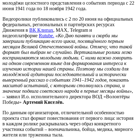
молодёжи целостного представления о событиях периода с 22
июня 1941 года по 18 ноября 1942 года.
Видеоролики публиковались с 2 по 20 июня на официальных
федеральных, региональных и партнёрских ресурсах
Движения в
ВК Клипах
, MAX, Telegram и
видеоплатформе
Rutube.
«Ко Дню памяти и скорби мы
завершили публикацию всего цикла, посвящённого первым
месяцам Великой Отечественной войны. Отмечу, что такой
формат был выбран не случайно. Вертикальные ролики легко
воспринимаются молодыми людьми. С ними важно говорить
на одном современном языке для формирования интереса к
изучению истории нашей страны. Поэтому мы создали для
молодёжной аудитории последовательный и исторически
выверенный рассказ о событиях 1941–1942 годов, показать
масштаб испытаний, с которыми столкнулась страна, и
значение подвига советского народа в первые месяцы войны»
,
– заявил И.о. исполнительного директора ВОД «Волонтёры
Победы»
Артемий Киселёв.
По данным организаторов, отличительной особенностью
проекта стал формат повествования от первого лица: история
в каждом ролике раскрывалась через образ конкретного
участника событий – военачальника, бойца, медика, мирного
жителя или труженика тыла.