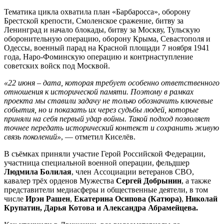
Тематика цикла охватила план «Барбаросса», оборону
Брестской крепости, Смоленское сражение, битву за
Ленинград и начало блокады, битву за Москву, Тульскую
оборонительную операцию, оборону Крыма, Севастополя и
Одессы, военный парад на Красной площади 7 ноября 1941
года, Наро-Фоминскую операцию и контрнаступление
советских войск под Москвой.
«22 июня – дата, которая требует особенно ответственного
отношения к исторической памяти. Поэтому в рамках
проекта мы ставили задачу не только обозначить ключевые
события, но и показать их через судьбы людей, которые
приняли на себя первый удар войны. Такой подход позволяет
точнее передать исторический контекст и сохранить живую
связь поколений»
, — отметил Киселёв.
В съёмках приняли участие Герой Российской Федерации,
участница специальной военной операции, фельдшер
Людмила Болилая
, член Ассоциации ветеранов СВО,
кавалер трёх орденов Мужества
Сергей Добрынин
, а также
представители медиасферы и общественные деятели, в том
числе
Ирэн Рашен
,
Екатерина Осипова (Катюра)
,
Николай
Крупатин, Дарья Котова и Александра Абрамейцева.