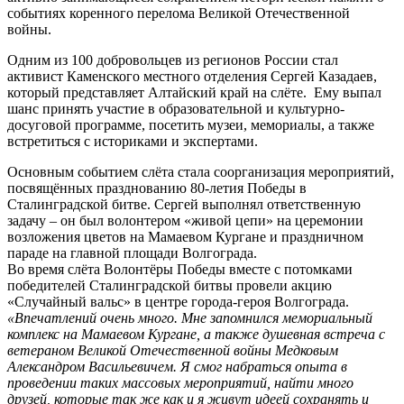
событиях коренного перелома Великой Отечественной
войны.
Одним из 100 добровольцев из регионов России стал
активист Каменского местного отделения Сергей Казадаев,
который представляет Алтайский край на слёте. Ему выпал
шанс принять участие в образовательной и культурно-
досуговой программе, посетить музеи, мемориалы, а также
встретиться с историками и экспертами.
Основным событием слёта стала соорганизация мероприятий,
посвящённых празднованию 80-летия Победы в
Сталинградской битве. Сергей выполнял ответственную
задачу – он был волонтером «живой цепи» на церемонии
возложения цветов на Мамаевом Кургане и праздничном
параде на главной площади Волгограда.
Во время слёта Волонтёры Победы вместе с потомками
победителей Сталинградской битвы провели акцию
«Случайный вальс» в центре города-героя Волгограда.
«Впечатлений очень много. Мне запомнился мемориальный
комплекс на Мамаевом Кургане, а также душевная встреча с
ветераном Великой Отечественной войны Медковым
Александром Васильевичем. Я смог набраться опыта в
проведении таких массовых мероприятий, найти много
друзей, которые так же как и я живут идеей сохранять и