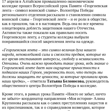
17 апреля в Алтайском промышленно-экономическом
колледже прошел Всероссийский урок Памяти «Георгиевская
лента – символ воинской славы». Волонтёры Победы
регионального отделения рассказали о становлении символа
воинской славы – Георгиевской ленте – и ее роли в обществе,
как в прошлом, так и в настоящем. Ведь она во все времена
олицетворяла доблесть защитников нашего Отечества.
Активисты также показали как правильно носить
Георгиевскую ленту, а студенты колледжа выбрали
понравившийся способ закрепления ленты на одежде.
«Георгиевская лента – это символ величия духа нашего
народа, непоколебимой силы и смелости предков, которые во
все время отстаивают интересы, свободу и независимость
Отчизны. Очень важно проводить такие уроки, ведь знание о
Георгиевской ленте дает нам ощущение причастности к
подвигам наших Героев, уверенность того, что теперь мы
должны защищать те ценности, за которые проливали кровь
наши предки»,
– отметила
Татьяна Белоносова,
руководитель
общественного центра Волонтёров Победы в колледже.
Кроме этого, в рамках урока Памяти «Никто не забыт, ничто
не забыто» координатор направления «Моя история» Алина
Крупинова рассказала как о самих преступлениях нацистов и
их приспешников, так и о справедливом возмездии, которое