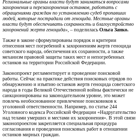
Региональные органы власти будут заниматься вопросами
захоронения и перезахоронения останков, работать с
обращениями граждан по установлению судеб пропавших
людей, которые пострадали от геноцида. Местные органы
власти будут обеспечивать сохранность и благоустройство
захоронений жертв геноцида»,‎ –
поделилась
Ольга Занко.
Также в законе сформулированы порядок и критерии
отнесения мест погребений к захоронениям жертв геноцида
советского народа, обеспечения их сохранности, а также
механизм правовой защиты таких мест и непогребенных
останков на территории Российской Федерации.
Законопроект регламентирует и проведение поисковой
работы. Сейчас на практике действия поисковых отрядов по
обнаружению и изъятию останков жертв геноцида советского
народа в годы Великой Отечественной войны фактически не
санкционированы на законодательном уровне, это может
повлечь необоснованное привлечение поисковиков к
уголовной ответственности. Например, по статье 244
Уголовного кодекса Российской Федерации «Надругательство
над телами умерших и местами их захоронения». В этой связи
законопроектом закрепляется специальная процедура
согласования и проведения поисковых работ в отношении
останков мирных граждан.