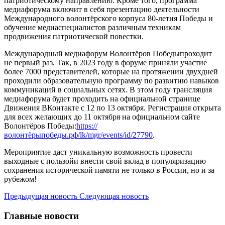
патриотическому направлению. Кроме того, программа
медиафорума включит в себя презентацию деятельности
Международного волонтёрского корпуса 80-летия Победы и
обучение медиаспециалистов различным техникам
продвижения патриотической повестки.
Международный медиафорум Волонтёров Победыпроходит
не первый раз. Так, в 2023 году в форуме приняли участие
более 7000 представителей, которые на протяжении двухдней
проходили образовательную программу по развитию навыков
коммуникаций в социальных сетях. В этом году трансляция
медиафорума будет проходить на официальной странице
Движения ВКонтакте с 12 по 13 октября. Регистрация открыта
для всех желающих до 11 октября на официальном сайте
Волонтёров Победы:
https://
волонтёрыпобеды.рф/lk/mgr/events/id/27790
.
Мероприятие даст уникальную возможность провести
выходные с пользойи внести свой вклад в популяризацию
сохранения исторической памяти не только в России, но и за
рубежом!
Предыдущая новость
Следующая новость
Главные новости